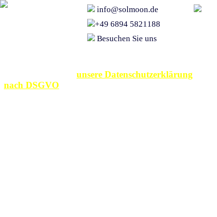
info@solmoon.de
+49 6894 5821188
Besuchen Sie uns
Allgemeine Geschäftsbedingungen
Bitte beachten Sie
unsere Datenschutzerklärung
nach DSGVO
Grundsätzliches
Sie sind die Grundl